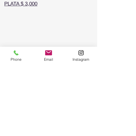
PLATA $ 3,000
Phone
Email
Instagram
BRONCE $ 1,500
AMIGOS $
500-1000
COMITÉ GALA
Rudy Alvarez